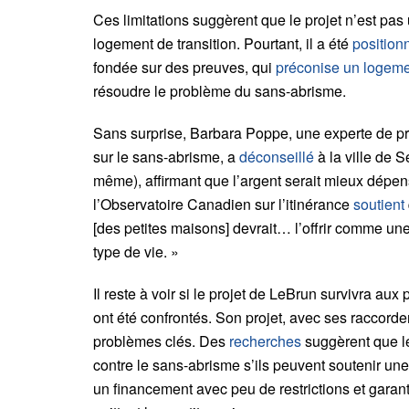
Ces limitations suggèrent que le projet n’est pas
logement de transition. Pourtant, il a été
position
fondée sur des preuves, qui
préconise un logem
résoudre le problème du sans-abrisme.
Sans surprise, Barbara Poppe, une experte de p
sur le sans-abrisme, a
déconseillé
à la ville de S
même), affirmant que l’argent serait mieux dé
l’Observatoire Canadien sur l’itinérance
soutient
[des petites maisons] devrait… l’offrir comme un
type de vie. »
Il reste à voir si le projet de LeBrun survivra au
ont été confrontés. Son projet, avec ses raccordem
problèmes clés. Des
recherches
suggèrent que le
contre le sans-abrisme s’ils peuvent soutenir une
un financement avec peu de restrictions et garant