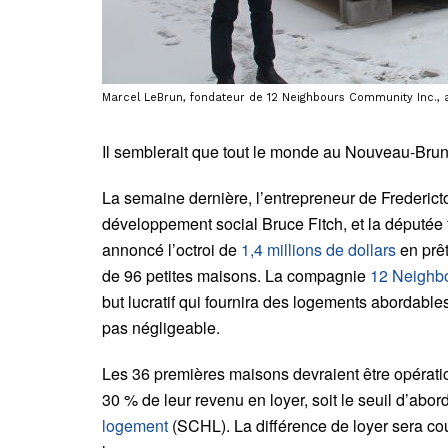
Marcel LeBrun, fondateur de 12 Neighbours Community Inc.,
Il semblerait que tout le monde au Nouveau-Brun
L
a semaine dernière, l’entrepreneur de Frederic
développement social Bruce Fitch, et la députée f
annoncé l’octroi de
1,4 millions de dollars
en prê
de 96 petites maisons. La compagnie
12 Neighb
but lucratif qui fournira des logements abordable
pas négligeable.
Les 36 premières maisons devraient être opératio
30 % de leur revenu en loyer, soit le seuil d’abord
logement
(SCHL). La différence de loyer sera co