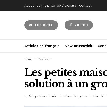
About
Join the Co-op / Donate
Contact
THE BRIEF
NB POD
Articles en français
New Brunswick
Cana
Home
*Opinion*
Les petites maiso
solution à un g
by
Aditya Rao et Tobin LeBlanc Haley. Traduction: Maë