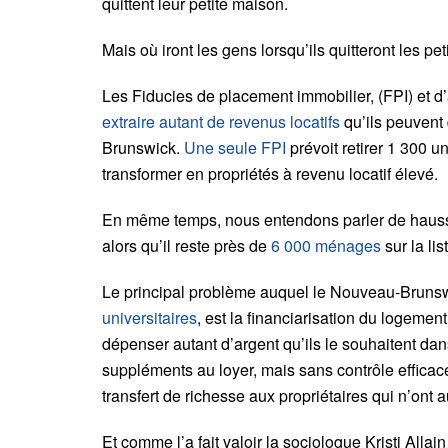
quittent leur petite maison.
Mais où iront les gens lorsqu’ils quitteront les p
Les Fiducies de placement immobilier, (FPI) et d’
extraire autant de revenus locatifs
qu’ils peuven
Brunswick.
Une seule FPI
prévoit retirer 1 300 
transformer en propriétés à revenu locatif élevé.
En même temps, nous entendons parler de haus
alors qu’il reste près de
6 000 ménages
sur la li
Le principal problème auquel le Nouveau-Brunsw
universitaires
, est la financiarisation du logeme
dépenser autant d’argent qu’ils le souhaitent d
suppléments au loyer, mais sans contrôle effic
transfert de richesse aux propriétaires qui n’ont
Et comme l’a fait valoir la sociologue Kristi Allai