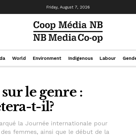
Friday, August 7, 2026
da
World
Environment
Indigenous
Labour
Gend
sur le genre :
tera-t-il?
qué la Journée internationale pour
rd des femmes, ainsi que le début de la