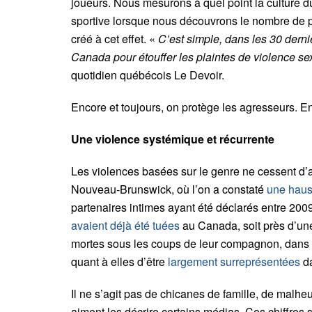
joueurs. Nous mesurons à quel point la culture du 
sportive lorsque nous découvrons le nombre de pl
créé à cet effet. «
C’est simple, dans les 30 dern
Canada pour étouffer les plaintes de violence s
quotidien québécois Le Devoir.
Encore et toujours, on protège les agresseurs. Enc
Une violence systémique et récurrente
Les violences basées sur le genre ne cessent d
Nouveau-Brunswick, où l’on a constaté
une haus
partenaires intimes ayant été déclarés entre 2009
avaient déjà été tuées
au Canada, soit près d’une
mortes sous les coups de leur compagnon, dans 
quant à elles d’être
largement surreprésentées
da
Il ne s’agit pas de chicanes de famille, de mal
aiment les décrire certains médias. Ces chiffres 