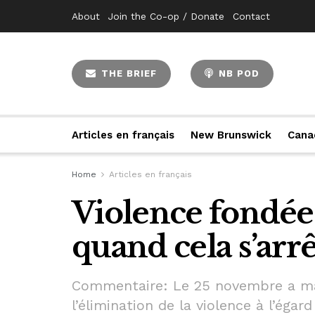
About
Join the Co-op / Donate
Contact
THE BRIEF
NB POD
Articles en français
New Brunswick
Cana
Home
Articles en français
Violence fondée 
quand cela s’arrê
Commentaire: Le 25 novembre a mar
l’élimination de la violence à l’éga