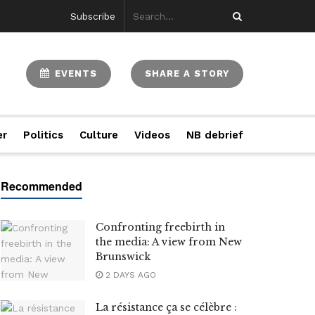
Subscribe
EVENTS
SHARE A STORY
er
Politics
Culture
Videos
NB debrief
Confronting freebirth in
the media: A view from New
Brunswick
2 DAYS AGO
La résistance ça se célèbre :