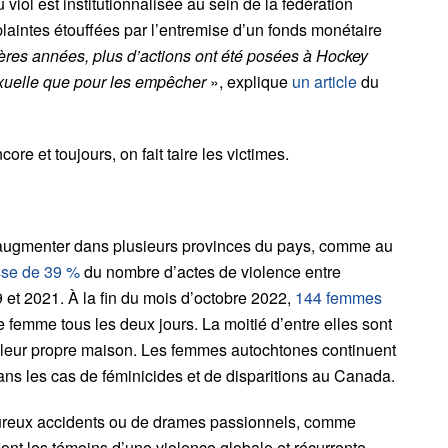
viol est institutionnalisée au sein de la fédération
aintes étouffées par l’entremise d’un fonds monétaire
ières années, plus d’actions ont été posées à Hockey
exuelle que pour les empêcher
», explique
un article
du
ore et toujours, on fait taire les victimes.
’augmenter dans plusieurs provinces du pays, comme au
se de 39 %
du nombre d’actes de violence entre
 et 2021. À la fin du mois d’octobre 2022,
144 femmes
 femme tous les deux jours. La moitié d’entre elles sont
leur propre maison. Les femmes autochtones continuent
ns les cas de féminicides et de disparitions au Canada.
heureux accidents ou de drames passionnels, comme
sont les témoins d’une violence globale et récurrente