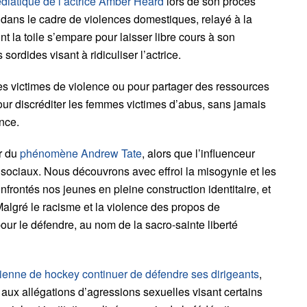
diatique de l’actrice Amber Heard
lors de son procès
dans le cadre de violences domestiques, relayé à la
t la toile s’empare pour laisser libre cours à son
ordides visant à ridiculiser l’actrice.
 les victimes de violence ou pour partager des ressources
pour discréditer les femmes victimes d’abus, sans jamais
ence.
r du
phénomène Andrew Tate
, alors que l’influenceur
 sociaux. Nous découvrons avec effroi la misogynie et les
rontés nos jeunes en pleine construction identitaire, et
Malgré le racisme et la violence des propos de
pour le défendre, au nom de la sacro-sainte liberté
ienne de hockey continuer de défendre ses dirigeants
,
aux allégations d’agressions sexuelles visant certains