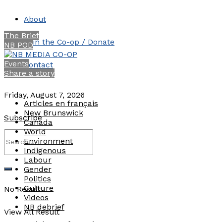
About
The Brief
Join the Co-op / Donate
NB POD
Events
Contact
Share a story
Friday, August 7, 2026
Articles en français
New Brunswick
Subscribe
Canada
World
Environment
Indigenous
Labour
Gender
Politics
Culture
No Result
Videos
NB debrief
View All Result