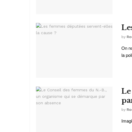
Le
by
Ro
On no
la po
Le
pa
by
Ro
Imagi