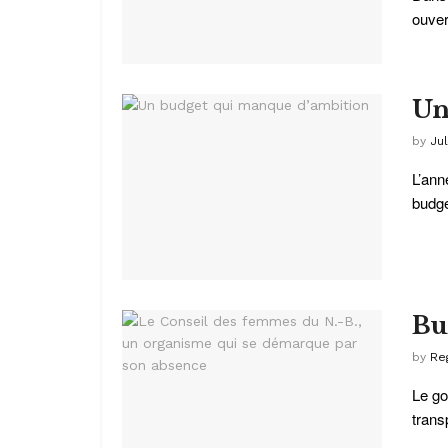
ouver
Un
by
Jul
L’ann
budge
Bu
by
Re
Le go
trans