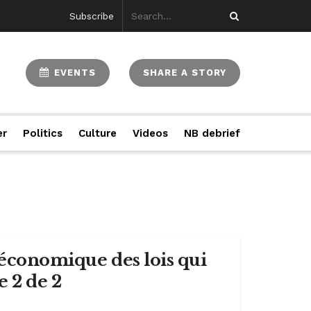
Subscribe
EVENTS
SHARE A STORY
er
Politics
Culture
Videos
NB debrief
t économique des lois qui
e 2 de 2