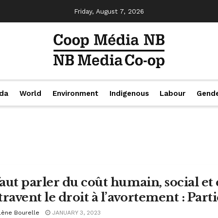
Friday, August 7, 2026
da
World
Environment
Indigenous
Labour
Gend
 faut parler du coût humain, social e
ravent le droit à l’avortement : Parti
lène Bourelle
JANUARY 3, 2023