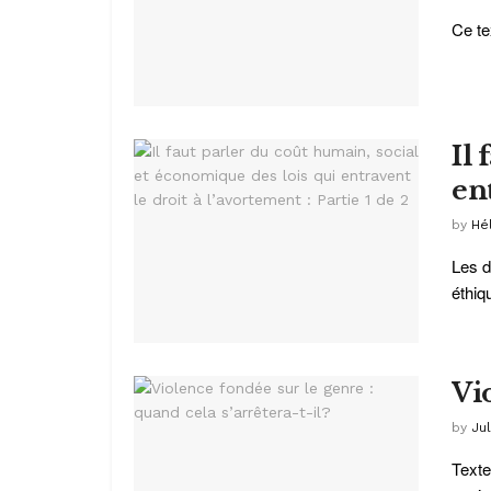
Ce te
Il
ent
by
Hé
Les d
éthiqu
Vi
by
Jul
Texte