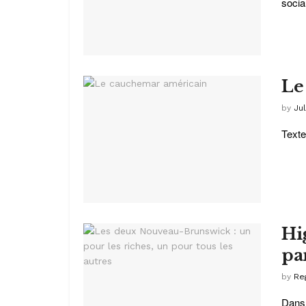
sociau
Le
by
Jul
Texte
Hi
par
by
Re
Dans 