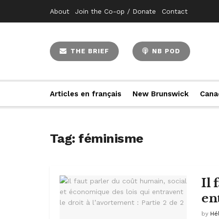
About
Join the Co-op / Donate
Contact
THE BRIEF
NB POD
Articles en français
New Brunswick
Cana
Tag:
féminisme
Il
ent
by
Hé