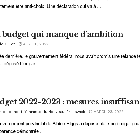
tement être anti-choix. Une déclaration qui va à ...
 budget qui manque d’ambition
ie Gillet
APRIL 11, 2022
ée dernière, le gouvernement fédéral nous avait promis une relance 
t déposé hier par ...
dget 2022-2023 : mesures insuffisant
groupement féministe du Nouveau-Brunswick
MARCH 23, 2022
uvernement provincial de Blaine Higgs a déposé hier son budget pou
parence démontrée ...