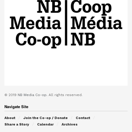
© 2019
NB Media Co-op.
All rights reserved.
Navigate Site
About
Join the Co-op / Donate
Contact
Share a Story
Calendar
Archives