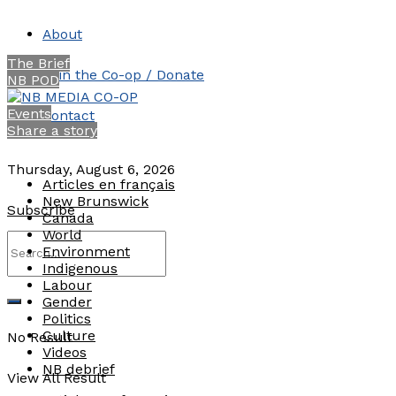
About
The Brief
Join the Co-op / Donate
NB POD
Events
Contact
Share a story
Thursday, August 6, 2026
Articles en français
New Brunswick
Subscribe
Canada
World
Environment
Indigenous
Labour
Gender
Politics
Culture
No Result
Videos
NB debrief
View All Result