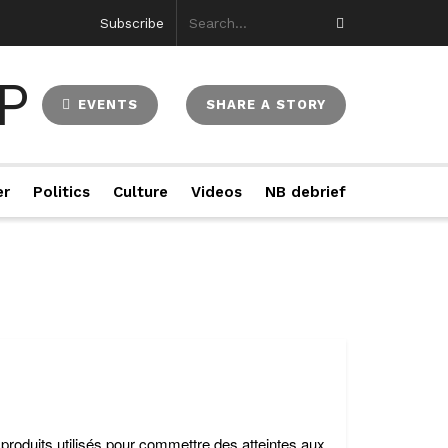
Subscribe
EVENTS
SHARE A STORY
er
Politics
Culture
Videos
NB debrief
roduits utilisés pour commettre des atteintes aux