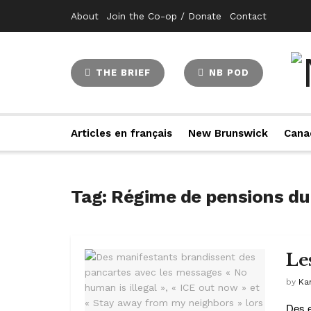
About
Join the Co-op / Donate
Contact
THE BRIEF
NB POD
Articles en français
New Brunswick
Cana
Tag:
Régime de pensions d
Le
by
Ka
Des e