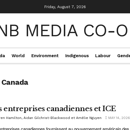
Friday, August 7, 2026
da
World
Environment
Indigenous
Labour
Gend
u Canada
s entreprises canadiennes et ICE
ren Hamilton, Aidan Gilchrist-Blackwood et Amélie Nguyen
MAY 14, 2026
ntreprises canadiennes fournissent au gouvernement américain des p