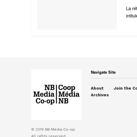
La ré
intitu
Navigate Site
About
Join the C
Archives
© 2019
NB Media Co-op.
All rights reserved.