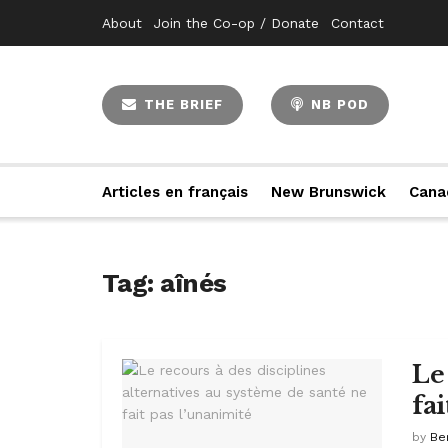
About
Join the Co-op / Donate
Contact
THE BRIEF
NB POD
Articles en français
New Brunswick
Cana
Tag:
aînés
Le
fa
by
Be