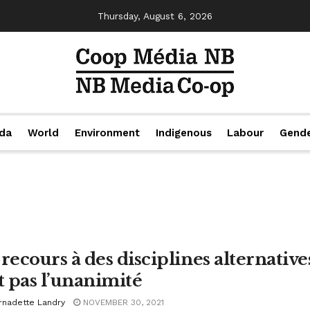
Thursday, August 6, 2026
da
World
Environment
Indigenous
Labour
Gend
 recours à des disciplines alternativ
it pas l’unanimité
rnadette Landry
NOVEMBER 30, 2021