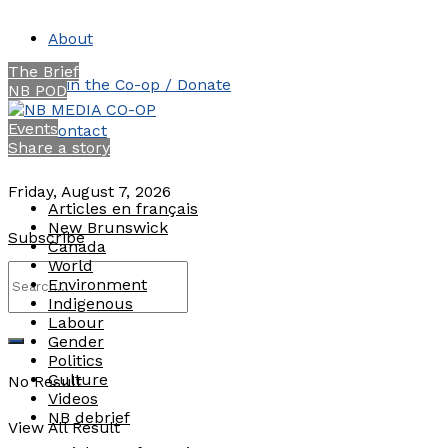
About
The Brief
Join the Co-op / Donate
NB POD
Events
Contact
Share a story
Friday, August 7, 2026
Articles en français
New Brunswick
Subscribe
Canada
World
Environment
Indigenous
Labour
Gender
Politics
Culture
No Result
Videos
NB debrief
View All Result