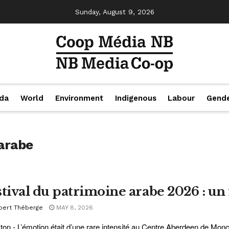
Sunday, August 9, 2026
da
World
Environment
Indigenous
Labour
Gend
 arabe
stival du patrimoine arabe 2026 : un f
bert Théberge
MAY 8, 2026
on - L’émotion était d’une rare intensité au Centre Aberdeen de Monct