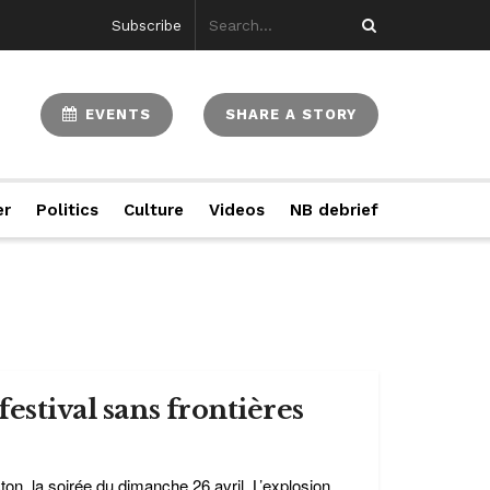
Subscribe
EVENTS
SHARE A STORY
er
Politics
Culture
Videos
NB debrief
estival sans frontières
on, la soirée du dimanche 26 avril. L’explosion