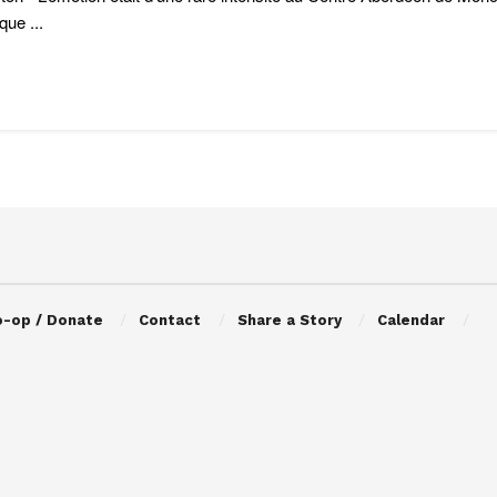
ique ...
o-op / Donate
Contact
Share a Story
Calendar