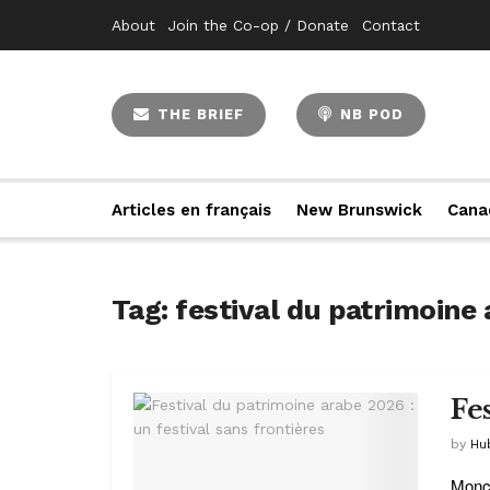
About
Join the Co-op / Donate
Contact
THE BRIEF
NB POD
Articles en français
New Brunswick
Cana
Tag:
festival du patrimoine
Fe
by
Hu
Monct