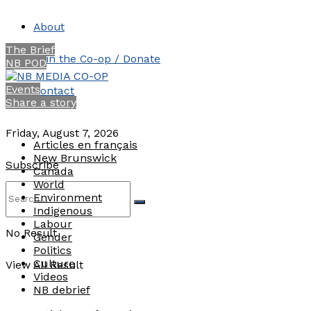
About
The Brief
Join the Co-op / Donate
NB POD
Events
Contact
Share a story
Friday, August 7, 2026
Articles en français
New Brunswick
Subscribe
Canada
World
Environment
Indigenous
Labour
No Result
Gender
Politics
Culture
View All Result
Videos
NB debrief