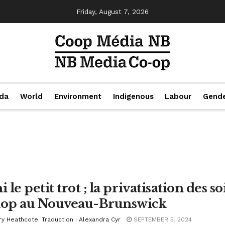
Friday, August 7, 2026
da
World
Environment
Indigenous
Labour
Gend
i le petit trot ; la privatisation des 
lop au Nouveau-Brunswick
ry Heathcote. Traduction : Alexandra Cyr
SEPTEMBER 5, 2024