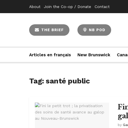
About
Join the Co-op / Donate
Contact
THE BRIEF
NB POD
Articles en français
New Brunswick
Cana
Tag:
santé public
Fin
ga
by
Ga