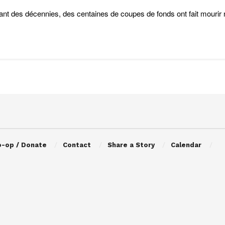
nt des décennies, des centaines de coupes de fonds ont fait mourir n
o-op / Donate
Contact
Share a Story
Calendar