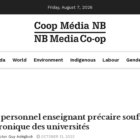
Friday, August 7, 2026
da
World
Environment
Indigenous
Labour
Gend
 personnel enseignant précaire sou
ronique des universités
ctor Guy Adégbidi
OCTOBER 13, 2023