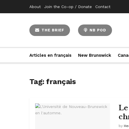
About
Join the Co-op / Donate
Contact
THE BRIEF
NB POD
Articles en français
New Brunswick
Cana
Tag:
français
Le
ch
by
He