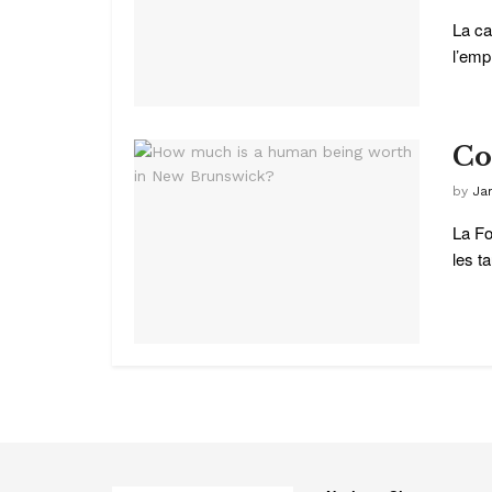
La ca
l’empl
Co
by
Ja
La Fo
les ta