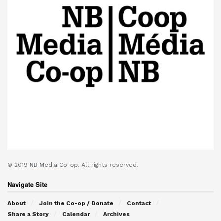
© 2019
NB Media Co-op.
All rights reserved.
Navigate Site
About
Join the Co-op / Donate
Contact
Share a Story
Calendar
Archives