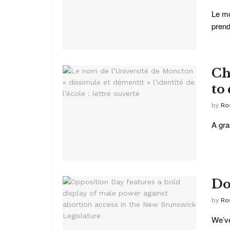
Le mo
prend
Ch
to 
by
Ro
A gra
Do
by
Ro
We’ve