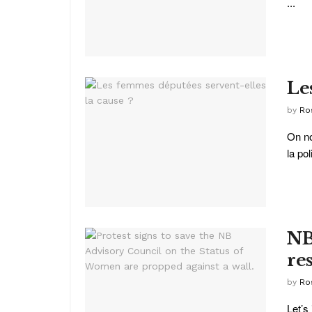
...
Le
by
Ro
On no
la po
NB
re
by
Ro
Let’s