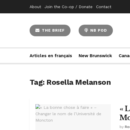
About
Join the Co-op / Donate
Contact
THE BRIEF
NB POD
Articles en français
New Brunswick
Cana
Tag:
Rosella Melanson
« 
Mo
by
Ro