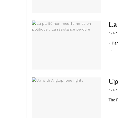
La
by
Ro
« Par
...
Up
by
Ro
The P