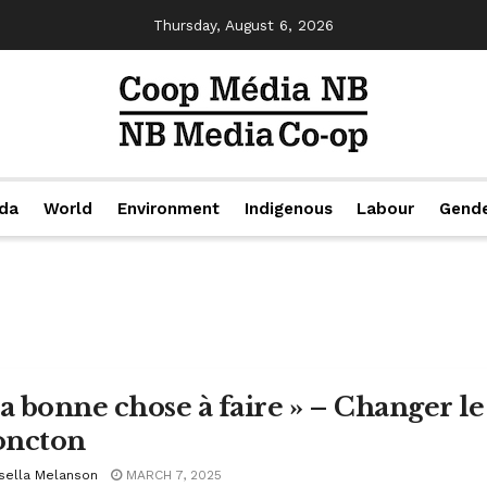
Thursday, August 6, 2026
da
World
Environment
Indigenous
Labour
Gend
La bonne chose à faire » – Changer le
ncton
sella Melanson
MARCH 7, 2025