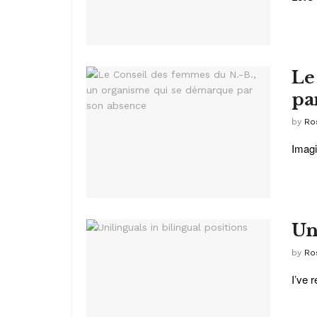
Le
pa
by
Ro
Imagi
Un
by
Ro
I’ve 