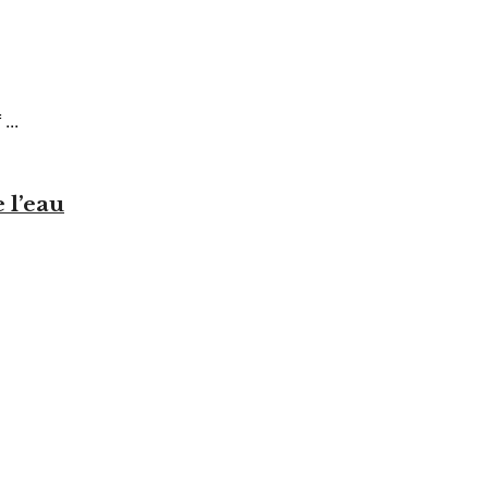
...
 l’eau