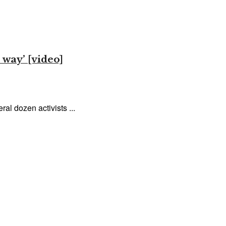
 way’ [video]
al dozen activists ...