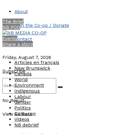
About
The Brief
Join the Co-op / Donate
NB POD
Events
Contact
Share a story
Friday, August 7, 2026
Articles en français
New Brunswick
Subscribe
Canada
World
Environment
Indigenous
Labour
No Result
Gender
Politics
Culture
View All Result
Videos
NB debrief