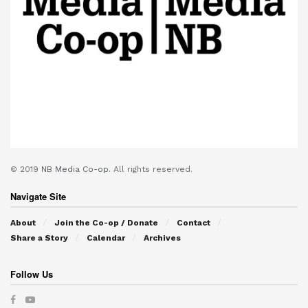
© 2019
NB Media Co-op.
All rights reserved.
Navigate Site
About
Join the Co-op / Donate
Contact
Share a Story
Calendar
Archives
Follow Us