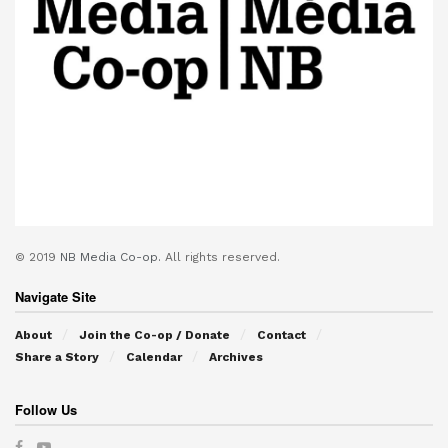
© 2019
NB Media Co-op.
All rights reserved.
Navigate Site
About
Join the Co-op / Donate
Contact
Share a Story
Calendar
Archives
Follow Us